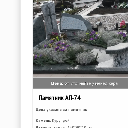
Цена: от
уточняйте у менеджера
Памятник АП-74
Цена указана за памятник
Камень:
Куру Грей
Размеры стелы:
130*90*10 см