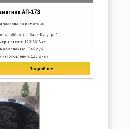
амятник АП-178
а указана за памятник
ень:
Габбро-Диабаз + Куру Грей
меры стелы:
120*80*8 см
а комплекта:
1346 руб.
к изготовления:
120 дней
Подробнее