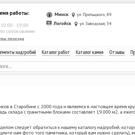
емя работы:
Минск
ул. Притыцкого, 89
Логойск
ул. Заводская, 34
:
10:00
-
19:00
 по согласованию
емы проезда
ементы надгробий
Каталог работ
Каталог камня
Отзывы
Пр
ков в Старобине с 2000 года и являемся в настоящее время к
щадь склада с гранитными блоками составляет 19.000 м2, а еж
 делом следует обратиться к нашему каталогу надгробий, кото
лите нам фото того памятника, который вам нужно сделать), 