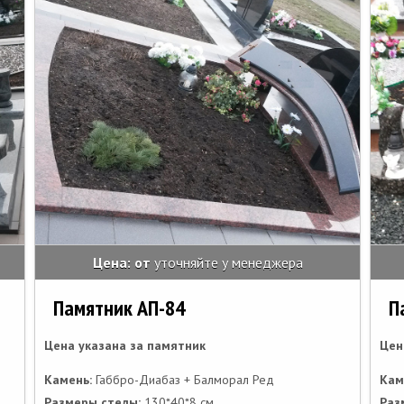
Цена: от
уточняйте у менеджера
Памятник АП-84
П
Цена указана за памятник
Цен
Камень:
Габбро-Диабаз + Балморал Ред
Кам
Размеры стелы:
130*40*8 см
Раз