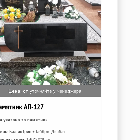
Цена: от
уточняйте у менеджера
амятник АП-127
а указана за памятник
ень:
Балтик Грин + Габбро-Диабаз
меры стелы:
140*80*8 см