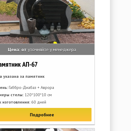
Цена: от
уточняйте у менеджера
амятник АП-67
а указана за памятник
ень:
Габбро-Диабаз + Аврора
меры стелы:
120*100*10 см
к изготовления:
60 дней
Подробнее