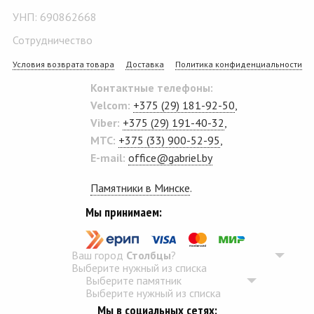
УНП: 690862668
Сотрудничество
Условия возврата товара
Доставка
Политика конфиденциальности
Контактные телефоны:
Velcom:
+375 (29) 181-92-50
,
Viber:
+375 (29) 191-40-32
,
MTC:
+375 (33) 900-52-95
,
E-mail:
office@gabriel.by
Памятники в Минске
.
Мы принимаем:
Ваш город
Столбцы
?
Выберите нужный из списка
Выберите памятник
Выберите нужный из списка
Мы в социальных сетях: