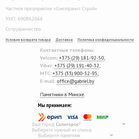
Частное предприятие «Союзгранит Строй»
УНП: 690862668
Сотрудничество
Условия возврата товара
Доставка
Политика конфиденциальности
Контактные телефоны:
Velcom:
+375 (29) 181-92-50
,
Viber:
+375 (29) 191-40-32
,
MTC:
+375 (33) 900-52-95
,
E-mail:
office@gabriel.by
Памятники в Минске
.
Мы принимаем:
Ваш город
Солигорск
?
Выберите нужный из списка
Выберите памятник