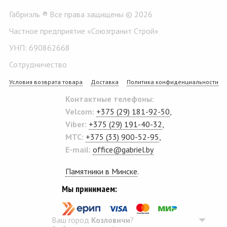
Габриэль ® Все права защищены © 2026
Частное предприятие «Союзгранит Строй»
УНП: 690862668
Сотрудничество
Условия возврата товара
Доставка
Политика конфиденциальности
Контактные телефоны:
Velcom:
+375 (29) 181-92-50
,
Viber:
+375 (29) 191-40-32
,
MTC:
+375 (33) 900-52-95
,
E-mail:
office@gabriel.by
Памятники в Минске
.
Мы принимаем:
Ваш город
Козловичи
?