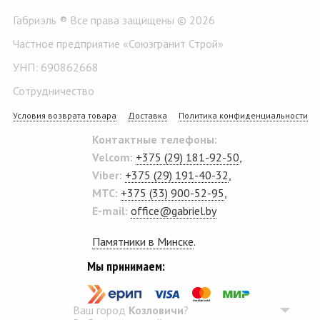
Габриэль ® Все права защищены © 2026
Частное предприятие «Союзгранит Строй»
УНП: 690862668
Сотрудничество
Условия возврата товара
Доставка
Политика конфиденциальности
Контактные телефоны:
Velcom:
+375 (29) 181-92-50
,
Viber:
+375 (29) 191-40-32
,
MTC:
+375 (33) 900-52-95
,
E-mail:
office@gabriel.by
Памятники в Минске
.
Мы принимаем:
Ваш город
Козловичи
?