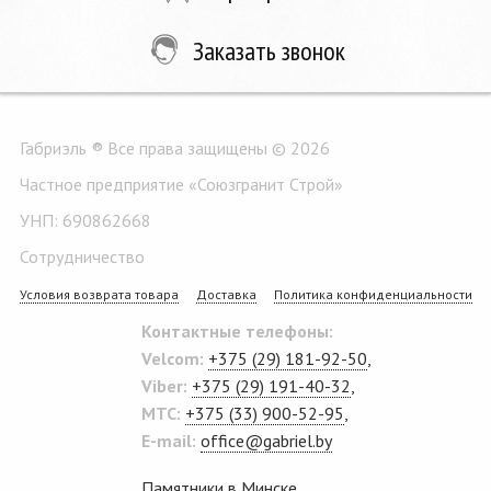
Заказать звонок
Габриэль ® Все права защищены © 2026
Частное предприятие «Союзгранит Строй»
УНП: 690862668
Сотрудничество
Условия возврата товара
Доставка
Политика конфиденциальности
Контактные телефоны:
Velcom:
+375 (29) 181-92-50
,
Viber:
+375 (29) 191-40-32
,
MTC:
+375 (33) 900-52-95
,
E-mail:
office@gabriel.by
Памятники в Минске
.