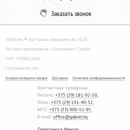
Заказать звонок
Габриэль ® Все права защищены © 2026
Частное предприятие «Союзгранит Строй»
УНП: 690862668
Сотрудничество
Условия возврата товара
Доставка
Политика конфиденциальности
Контактные телефоны:
Velcom:
+375 (29) 181-92-50
,
Viber:
+375 (29) 191-40-32
,
MTC:
+375 (33) 900-52-95
,
E-mail:
office@gabriel.by
Памятники в Минске
.