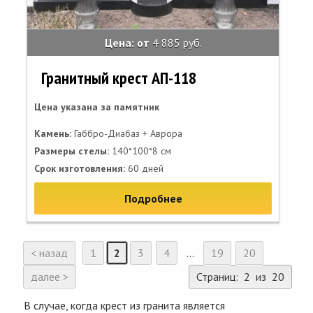
Цена: от
4 885 руб.
Гранитный крест АП-118
Цена указана за памятник
Камень:
Габбро-Диабаз + Аврора
Размеры стелы:
140*100*8 см
Срок изготовления:
60 дней
Подробнее
< назад
1
2
3
4
...
19
20
далее >
Страниц: 2 из 20
В случае, когда крест из гранита является