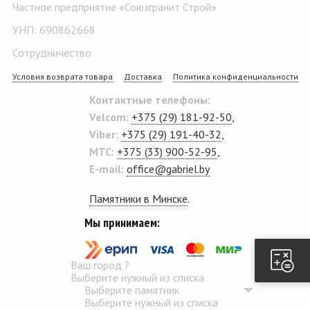
Частное предприятие «Союзгранит Строй»
УНП: 690862668
Сотрудничество
Условия возврата товара
Доставка
Политика конфиденциальности
Контактные телефоны:
Velcom:
+375 (29) 181-92-50
,
Viber:
+375 (29) 191-40-32
,
MTC:
+375 (33) 900-52-95
,
E-mail:
office@gabriel.by
Памятники в Минске
.
Мы принимаем:
Ваш город
?
Выберите нужный из списка
Выберите памятник
Выберите нужный из списка